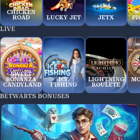
CHICKEN
ROAD
LUCKY JET
JETX
PI
LIVE
JETZT
JETZT
JETZT
SPIELEN
SPIELEN
SPIELEN
S
SWEET
BONANZA
ICE
LIGHTNING
MO
CANDYLAND
FISHING
ROULETE
BETWARTS BONUSES
JETZT
JETZT
JETZT
SPIELEN
SPIELEN
SPIELEN
S