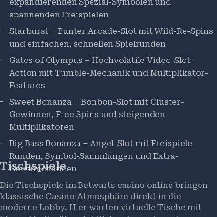
expandierenden Spezial-Symbolen und
spannenden Freispielen
Starburst – Bunter Arcade-Slot mit Wild-Re-Spins
und einfachen, schnellen Spielrunden
Gates of Olympus – Hochvolatile Video-Slot-
Action mit Tumble-Mechanik und Multiplikator-
Features
Sweet Bonanza – Bonbon-Slot mit Cluster-
Gewinnen, Free Spins und steigenden
Multiplikatoren
Big Bass Bonanza – Angel-Slot mit Freispiele-
Runden, Symbol-Sammlungen und Extra-
Tischspiele
Gewinnchancen
Die Tischspiele im Betwarts casino online bringen
klassische Casino-Atmosphäre direkt in die
moderne Lobby. Hier warten virtuelle Tische mit