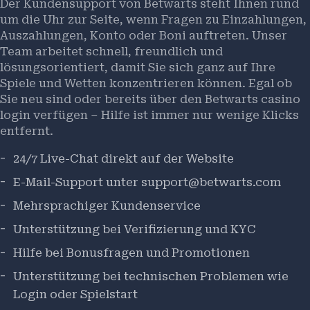
Der Kundensupport von Betwarts steht Ihnen rund
um die Uhr zur Seite, wenn Fragen zu Einzahlungen,
Auszahlungen, Konto oder Boni auftreten. Unser
Team arbeitet schnell, freundlich und
lösungsorientiert, damit Sie sich ganz auf Ihre
Spiele und Wetten konzentrieren können. Egal ob
Sie neu sind oder bereits über den Betwarts casino
login verfügen – Hilfe ist immer nur wenige Klicks
entfernt.
24/7 Live-Chat direkt auf der Website
E-Mail-Support unter
support@betwarts.com
Mehrsprachiger Kundenservice
Unterstützung bei Verifizierung und KYC
Hilfe bei Bonusfragen und Promotionen
Unterstützung bei technischen Problemen wie
Login oder Spielstart