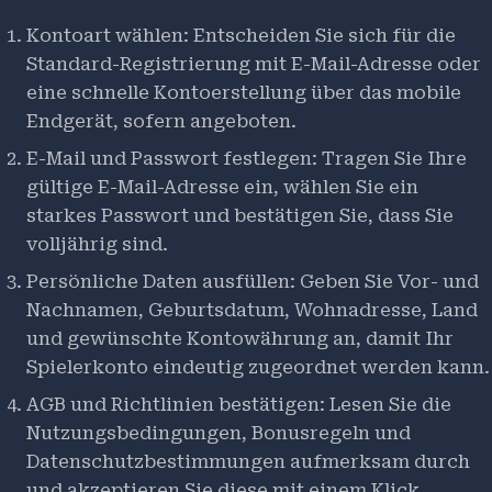
Kontoart wählen: Entscheiden Sie sich für die
Standard-Registrierung mit E-Mail-Adresse oder
eine schnelle Kontoerstellung über das mobile
Endgerät, sofern angeboten.
E-Mail und Passwort festlegen: Tragen Sie Ihre
gültige E-Mail-Adresse ein, wählen Sie ein
starkes Passwort und bestätigen Sie, dass Sie
volljährig sind.
Persönliche Daten ausfüllen: Geben Sie Vor- und
Nachnamen, Geburtsdatum, Wohnadresse, Land
und gewünschte Kontowährung an, damit Ihr
Spielerkonto eindeutig zugeordnet werden kann.
AGB und Richtlinien bestätigen: Lesen Sie die
Nutzungsbedingungen, Bonusregeln und
Datenschutzbestimmungen aufmerksam durch
und akzeptieren Sie diese mit einem Klick.