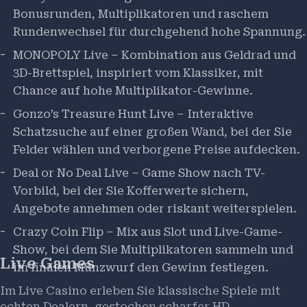
Bonusrunden, Multiplikatoren und raschem
Rundenwechsel für durchgehend hohe Spannung.
MONOPOLY Live – Kombination aus Geldrad und
3D-Brettspiel, inspiriert vom Klassiker, mit
Chance auf hohe Multiplikator-Gewinne.
Gonzo’s Treasure Hunt Live – Interaktive
Schatzsuche auf einer großen Wand, bei der Sie
Felder wählen und verborgene Preise aufdecken.
Deal or No Deal Live – Game Show nach TV-
Vorbild, bei der Sie Kofferwerte sichern,
Angebote annehmen oder riskant weiterspielen.
Crazy Coin Flip – Mix aus Slot und Live-Game-
Show, bei dem Sie Multiplikatoren sammeln und
Live Games
im finalen Münzwurf den Gewinn festlegen.
Im Live Casino erleben Sie klassische Spiele mit
echten Dealern, gestochen scharfer HD-