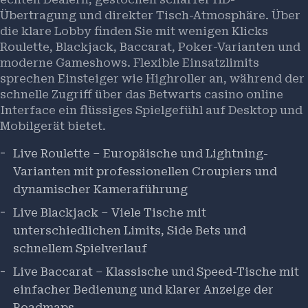
Übertragung und direkter Tisch-Atmosphäre. Über
die klare Lobby finden Sie mit wenigen Klicks
Roulette, Blackjack, Baccarat, Poker-Varianten und
moderne Gameshows. Flexible Einsatzlimits
sprechen Einsteiger wie Highroller an, während der
schnelle Zugriff über das Betwarts casino online
Interface ein flüssiges Spielgefühl auf Desktop und
Mobilgerät bietet.
Live Roulette – Europäische und Lightning-
Varianten mit professionellen Croupiers und
dynamischer Kameraführung
Live Blackjack – Viele Tische mit
unterschiedlichen Limits, Side Bets und
schnellem Spielverlauf
Live Baccarat – Klassische und Speed-Tische mit
einfacher Bedienung und klarer Anzeige der
Roadmaps