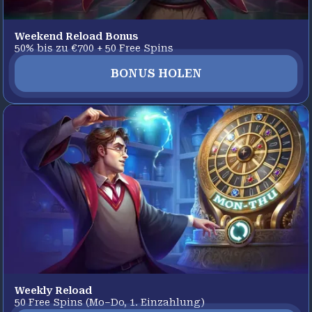
Weekend Reload Bonus
50% bis zu €700 + 50 Free Spins
BONUS HOLEN
Weekly Reload
50 Free Spins (Mo–Do, 1. Einzahlung)