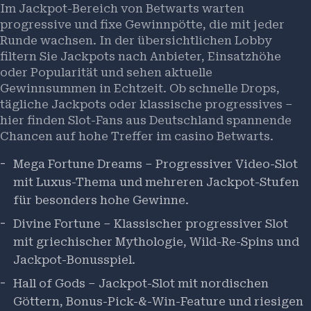
Im Jackpot-Bereich von Betwarts warten
progressive und fixe Gewinnpötte, die mit jeder
Runde wachsen. In der übersichtlichen Lobby
filtern Sie Jackpots nach Anbieter, Einsatzhöhe
oder Popularität und sehen aktuelle
Gewinnsummen in Echtzeit. Ob schnelle Drops,
tägliche Jackpots oder klassische progressives –
hier finden Slot-Fans aus Deutschland spannende
Chancen auf hohe Treffer im casino Betwarts.
Mega Fortune Dreams – Progressiver Video-Slot
mit Luxus-Thema und mehreren Jackpot-Stufen
für besonders hohe Gewinne.
Divine Fortune – Klassischer progressiver Slot
mit griechischer Mythologie, Wild-Re-Spins und
Jackpot-Bonusspiel.
Hall of Gods – Jackpot-Slot mit nordischen
Göttern, Bonus-Pick-&-Win-Feature und riesigen