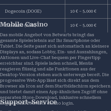
Dogecoin (DOGE)
10 € – 5.000 €
Mobile Casino
Cardano (ADA)
10 € – 5.000 €
Das mobile Angebot von Betwarts bringt das
gesamte Spielerlebnis auf Ihr Smartphone oder
Tablet. Die Seite passt sich automatisch an kleinere
Displays an, sodass Lobby, Ein- und Auszahlungen,
Aktionen und Live-Chat bequem per Fingertipp
erreichbar sind. Spiele laden schnell, Menüs
reagieren flüssig und alle Funktionen aus der
Desktop-Version stehen auch unterwegs bereit. Die
progressive Web-App lässt sich direkt aus dem
Browser als Icon auf dem Startbildschirm speichern
und bietet damit einen App-ähnlichen Zugriff ohne
separaten Store-Download, inklusive schnellem
Support-Service
Zugang zum Betwarts casino login.