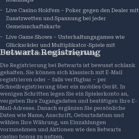
Live Casino Hold’em – Poker gegen den Dealer mit
Zusatzwetten und Spannung bei jeder
Gemeinschaftskarte
Live Game Shows – Unterhaltungsgames wie
Glücksräder und Multiplikator-Spiele mit
Betwarts Registrierung
Moderatoren in Studio-Umgebung
Die Registrierung bei Betwarts ist bewusst schlank
gehalten. Sie können sich klassisch mit E-Mail
registrieren oder – falls verfügbar – per
Schnellregistrierung über ein mobiles Gerät. In
wenigen Schritten legen Sie ein Spielerkonto an,
vergeben Ihre Zugangsdaten und bestätigen Ihre E-
Mail-Adresse. Danach ergänzen Sie persönliche
Daten wie Name, Anschrift, Geburtsdatum und
wählen Ihre Währung, um Einzahlungen
vorzunehmen und Aktionen wie den Betwarts
casino bonus zu nutzen.