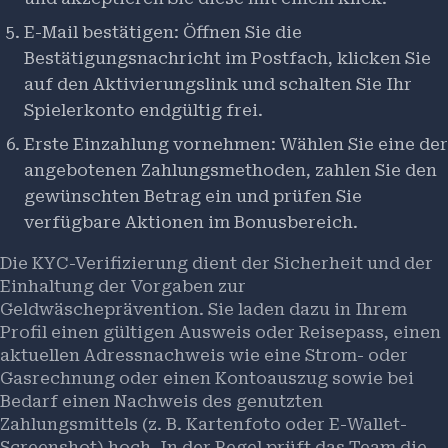
E-Mail bestätigen: Öffnen Sie die
Bestätigungsnachricht im Postfach, klicken Sie
auf den Aktivierungslink und schalten Sie Ihr
Spielerkonto endgültig frei.
Erste Einzahlung vornehmen: Wählen Sie eine der
angebotenen Zahlungsmethoden, zahlen Sie den
gewünschten Betrag ein und prüfen Sie
verfügbare Aktionen im Bonusbereich.
Die KYC-Verifizierung dient der Sicherheit und der
Einhaltung der Vorgaben zur
Geldwäscheprävention. Sie laden dazu in Ihrem
Profil einen gültigen Ausweis oder Reisepass, einen
aktuellen Adressnachweis wie eine Strom- oder
Gasrechnung oder einen Kontoauszug sowie bei
Bedarf einen Nachweis des genutzten
Zahlungsmittels (z. B. Kartenfoto oder E-Wallet-
Screenshot) hoch. In der Regel prüft das Team die