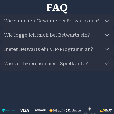
FAQ
Wie zahle ich Gewinne bei Betwarts aus?
Wie logge ich mich bei Betwarts ein?
Bietet Betwarts ein VIP-Programm an?
Wie verifiziere ich mein Spielkonto?